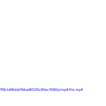
76fff8cb48bbbf94aa80125c81de/1080p/mp4/file.mp4