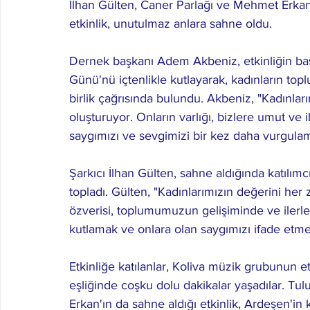
İlhan Gülten, Caner Parlağı ve Mehmet Erkan g
etkinlik, unutulmaz anlara sahne oldu.
Dernek başkanı Adem Akbeniz, etkinliğin baş
Günü'nü içtenlikle kutlayarak, kadınların topl
birlik çağrısında bulundu. Akbeniz, "Kadınlar
oluşturuyor. Onların varlığı, bizlere umut ve
saygımızı ve sevgimizi bir kez daha vurgulama
Şarkıcı İlhan Gülten, sahne aldığında katılım
topladı. Gülten, "Kadınlarımızın değerini her
özverisi, toplumumuzun gelişiminde ve ilerl
kutlamak ve onlara olan saygımızı ifade etme
Etkinliğe katılanlar, Koliva müzik grubunun e
eşliğinde coşku dolu dakikalar yaşadılar. 
Erkan'ın da sahne aldığı etkinlik, Ardeşen'in 