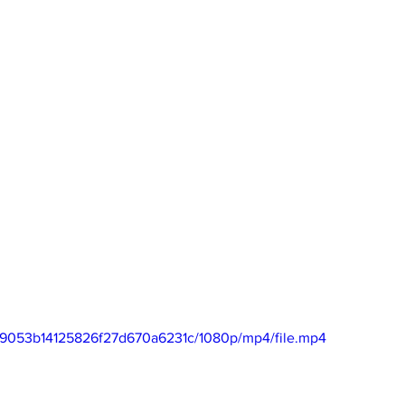
0e9053b14125826f27d670a6231c/1080p/mp4/file.mp4