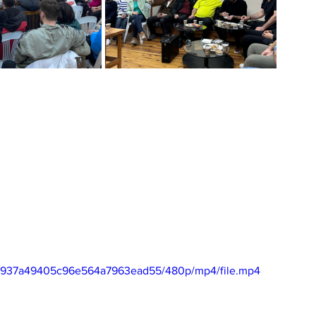
e97937a49405c96e564a7963ead55/480p/mp4/file.mp4