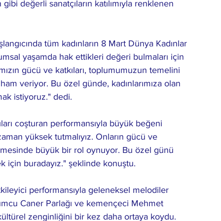
ibi değerli sanatçıların katılımıyla renklenen 
langıcında tüm kadınların 8 Mart Dünya Kadınlar 
umsal yaşamda hak ettikleri değeri bulmaları için 
ımızın gücü ve katkıları, toplumumuzun temelini 
 ilham veriyor. Bu özel günde, kadınlarımıza olan 
k istiyoruz." dedi.
cıları coşturan performansıyla büyük beğeni 
 zaman yüksek tutmalıyız. Onların gücü ve 
emesinde büyük bir rol oynuyor. Bu özel günü 
k için buradayız." şeklinde konuştu.
tkileyici performansıyla geleneksel melodiler 
Tulumcu Caner Parlağı ve kemençeci Mehmet 
kültürel zenginliğini bir kez daha ortaya koydu.