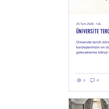
25 Tem 2026
∙
1
dk.
ÜNİVERSİTE TER
Üniversite tercih d
kardeşlerimizin en d
geleceklerine bilinçl
Gençlik Kollarımız ta
organizasyonla tüm im
altında topladık! Ge
bilgilerle değil, sah
üniversiteli gençler
3
0
bilgilerle şekillendir
bekliyoruz. ✨ Etkinli
🗣️ Meslek ve Bölüm M
duyduğun meslekleri
uzmanlarından ve...