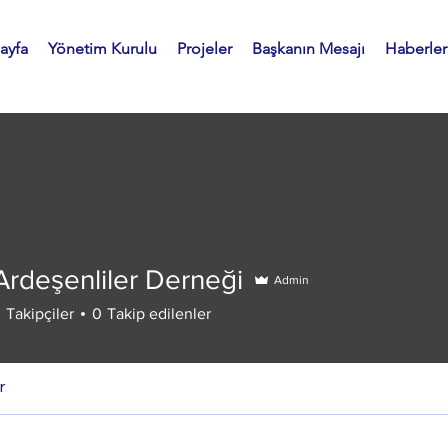
ayfa
Yönetim Kurulu
Projeler
Başkanın Mesajı
Haberler
Ardeşenliler Derneği
Admin
enliler Derneği
3
Takipçiler
0
Takip edilenler
r