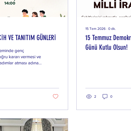
15 Tem 2026
∙
0
dk.
CİH VE TANITIM GÜNLERİ
15 Temmuz Demokras
Günü Kutlu Olsun!
öneminde genç
oğru kararı vermesi ve
i adımlar atması adına
rafından hazırlanan dev
kânları tek bir çatı
leceğini kulaktan dolma
adaki uzmanlar ve
den alacağın doğru
2
0
mek için seni de
kte Seni Neler Bekliyor?
asaları: İlgi
 sahadaki