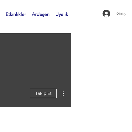
Giriş
Etkinlikler
Ardeşen
Üyelik
Diğer Eylemler
Takip Et