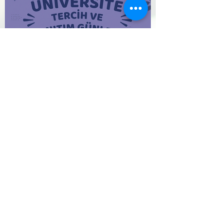
ÜNİVERSİTE TERCİH VE TANITIM GÜNLERİ
15 Temmuz Demokrasi ve Milli İrade